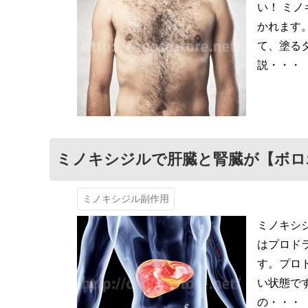
い！ ミ
かれます
て、塗る
説・・・
ミノキシジルで肝臓と腎臓が【ボロ
ミノキシジル副作用
ミノキシ
はプロド
す。プロ
い状態で
の・・・