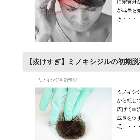
に栄養分
が成長を
き・・・
【抜けすぎ】ミノキシジルの初期脱
ミノキシジル副作用
ミノキシ
から転じ
広げて血
成長を促
毛」・・