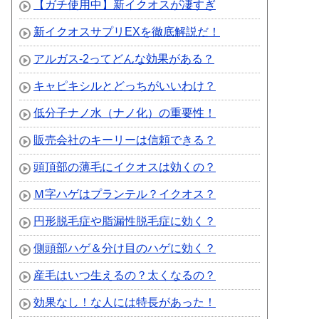
【ガチ使用中】新イクオスが凄すぎ
新イクオスサプリEXを徹底解説だ！
アルガス-2ってどんな効果がある？
キャピキシルとどっちがいいわけ？
低分子ナノ水（ナノ化）の重要性！
販売会社のキーリーは信頼できる？
頭頂部の薄毛にイクオスは効くの？
Ｍ字ハゲはプランテル？イクオス？
円形脱毛症や脂漏性脱毛症に効く？
側頭部ハゲ＆分け目のハゲに効く？
産毛はいつ生えるの？太くなるの？
効果なし！な人には特長があった！