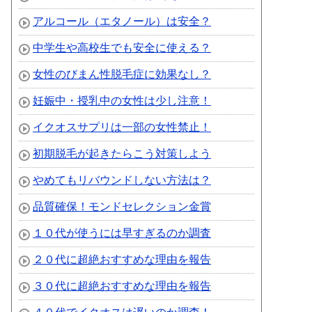
アルコール（エタノール）は安全？
中学生や高校生でも安全に使える？
女性のびまん性脱毛症に効果なし？
妊娠中・授乳中の女性は少し注意！
イクオスサプリは一部の女性禁止！
初期脱毛が起きたらこう対策しよう
やめてもリバウンドしない方法は？
品質確保！モンドセレクション金賞
１０代が使うには早すぎるのか調査
２０代に超絶おすすめな理由を報告
３０代に超絶おすすめな理由を報告