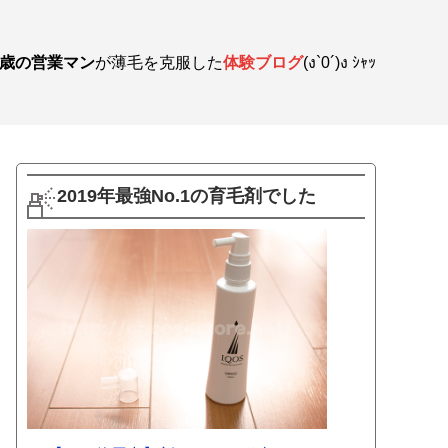
3歳の営業マン
が薄毛を克服した
体験ブログ
(ง`0´)ง ｼｬｯ
2019年最強No.1の育毛剤でした