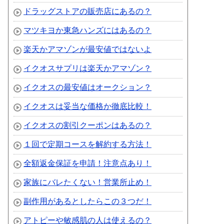
ドラッグストアの販売店にあるの？
マツキヨか東急ハンズにはあるの？
楽天かアマゾンが最安値ではないよ
イクオスサプリは楽天かアマゾン？
イクオスの最安値はオークション？
イクオスは妥当な価格か徹底比較！
イクオスの割引クーポンはあるの？
１回で定期コースを解約する方法！
全額返金保証を申請！注意点あり！
家族にバレたくない！営業所止め！
副作用があるとしたらこの３つだ！
アトピーや敏感肌の人は使えるの？