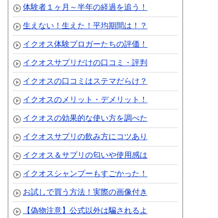
体験者１ヶ月～半年の経過を追う！
生えない！生えた！平均期間は！？
イクオス体験ブロガーたちの評価！
イクオスサプリだけの口コミ・評判
イクオスの口コミはステマだらけ？
イクオスのメリット・デメリット！
イクオスの効果的な使い方を調べた
イクオスサプリの飲み方にコツあり
イクオス＆サプリの匂いや使用感は
イクオスシャンプーもすごかった！
お試しで買う方法！実際の画像付き
【偽物注意】公式以外は騙されるよ