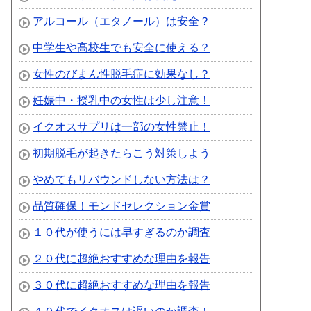
アルコール（エタノール）は安全？
中学生や高校生でも安全に使える？
女性のびまん性脱毛症に効果なし？
妊娠中・授乳中の女性は少し注意！
イクオスサプリは一部の女性禁止！
初期脱毛が起きたらこう対策しよう
やめてもリバウンドしない方法は？
品質確保！モンドセレクション金賞
１０代が使うには早すぎるのか調査
２０代に超絶おすすめな理由を報告
３０代に超絶おすすめな理由を報告