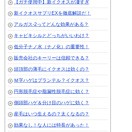
【ガチ使用中】新イクオスが凄すぎ
新イクオスサプリEXを徹底解説だ！
アルガス-2ってどんな効果がある？
キャピキシルとどっちがいいわけ？
低分子ナノ水（ナノ化）の重要性！
販売会社のキーリーは信頼できる？
頭頂部の薄毛にイクオスは効くの？
Ｍ字ハゲはプランテル？イクオス？
円形脱毛症や脂漏性脱毛症に効く？
側頭部ハゲ＆分け目のハゲに効く？
産毛はいつ生えるの？太くなるの？
効果なし！な人には特長があった！