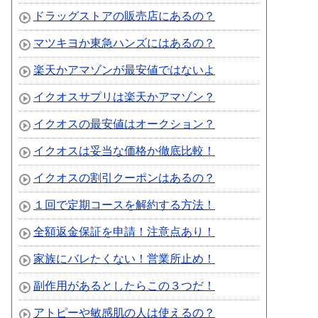
ドラッグストアの販売店にあるの？
マツキヨか東急ハンズにはあるの？
楽天かアマゾンが最安値ではないよ
イクオスサプリは楽天かアマゾン？
イクオスの最安値はオークション？
イクオスは妥当な価格か徹底比較！
イクオスの割引クーポンはあるの？
１回で定期コースを解約する方法！
全額返金保証を申請！注意点あり！
家族にバレたくない！営業所止め！
副作用があるとしたらこの３つだ！
アトピーや敏感肌の人は使えるの？