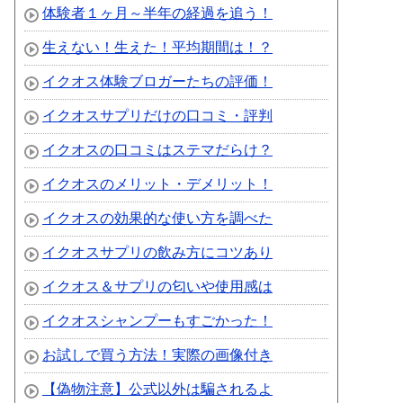
体験者１ヶ月～半年の経過を追う！
生えない！生えた！平均期間は！？
イクオス体験ブロガーたちの評価！
イクオスサプリだけの口コミ・評判
イクオスの口コミはステマだらけ？
イクオスのメリット・デメリット！
イクオスの効果的な使い方を調べた
イクオスサプリの飲み方にコツあり
イクオス＆サプリの匂いや使用感は
イクオスシャンプーもすごかった！
お試しで買う方法！実際の画像付き
【偽物注意】公式以外は騙されるよ