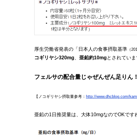
厚生労働省発表の「日本人の食事摂取基準
（20
コギリヤシ320mg
、
亜鉛約10mg
とされていま
フェルサの配合量じゃぜんぜん足りん
【ノコギリヤシ摂取量参考：
http://www.dhcblog.com/kam
亜鉛の1日推奨量は、大体10mgなのでOKです