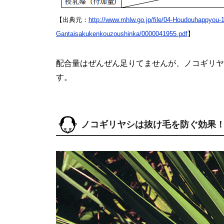
【出典元：
http://www.mhlw.go.jp/file/04-Houdouhappyou
Gantaisakukenkouzoushinka/0000041955.pdf
】
配合量はぜんぜん足りてませんが、ノコギリヤ
す。
ノコギリヤシは抜け毛を防ぐ効果