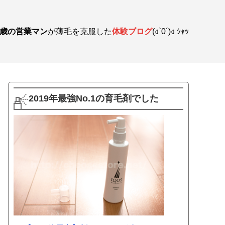
3歳の営業マン
が薄毛を克服した
体験ブログ
(ง`0´)ง ｼｬｯ
2019年最強No.1の育毛剤でした