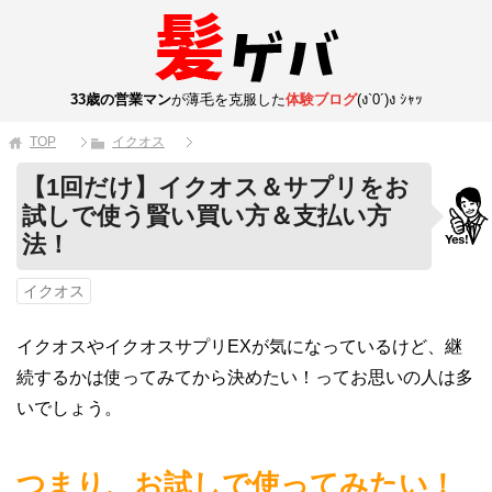
33歳の営業マン
が薄毛を克服した
体験ブログ
(ง`0´)ง ｼｬｯ
TOP
イクオス
【1回だけ】イクオス＆サプリをお
試しで使う賢い買い方＆支払い方
法！
イクオス
イクオスやイクオスサプリEXが気になっているけど、継
続するかは使ってみてから決めたい！ってお思いの人は多
いでしょう。
つまり、お試しで使ってみたい！