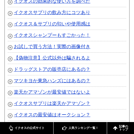
イクオスの効果的な使い方を調べた
イクオスサプリの飲み方にコツあり
イクオス＆サプリの匂いや使用感は
イクオスシャンプーもすごかった！
お試しで買う方法！実際の画像付き
【偽物注意】公式以外は騙されるよ
ドラッグストアの販売店にあるの？
マツキヨか東急ハンズにはあるの？
楽天かアマゾンが最安値ではないよ
イクオスサプリは楽天かアマゾン？
イクオスの最安値はオークション？
イクオスは妥当な価格か徹底比較！
記事の
イクオスの公式サイト
人気ランキング一覧！
トップ