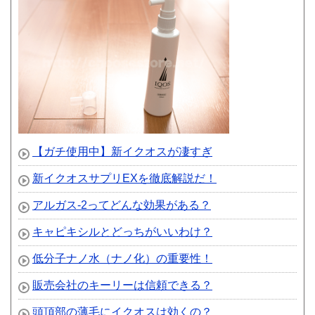
【ガチ使用中】新イクオスが凄すぎ
新イクオスサプリEXを徹底解説だ！
アルガス-2ってどんな効果がある？
キャピキシルとどっちがいいわけ？
低分子ナノ水（ナノ化）の重要性！
販売会社のキーリーは信頼できる？
頭頂部の薄毛にイクオスは効くの？