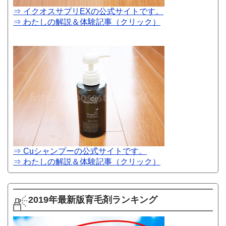
⇒ イクオスサプリEXの公式サイトです。
⇒ わたしの解説＆体験記事（クリック）
⇒ Cuシャンプーの公式サイトです。
⇒ わたしの解説＆体験記事（クリック）
2019年最新版育毛剤ランキング