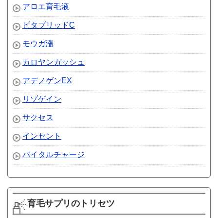
アロエ育毛液
ビタブリッドC
モウガ漲
カロヤンガッシュ
アデノゲンEX
リゾゲイン
サクセス
インセント
バイタルチャージ
育毛サプリのトリセツ