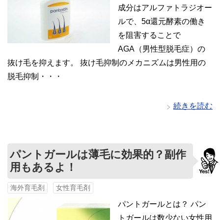
成分はアルファトラジオー
ルで、5α還元酵素の働き
を阻害することで
AGA（男性型脱毛症）の
抜け毛を抑えます。 抜け毛抑制のメカニズムは男性用の
脱毛抑制・・・
続きを読む
パントガールは薄毛に効果的？副作
用もあるよ！
海外育毛剤
女性育毛剤
パントガールとは？ パン
トガールは数少ない女性用