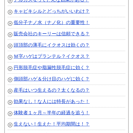
キャピキシルとどっちがいいわけ？
低分子ナノ水（ナノ化）の重要性！
販売会社のキーリーは信頼できる？
頭頂部の薄毛にイクオスは効くの？
Ｍ字ハゲはプランテル？イクオス？
円形脱毛症や脂漏性脱毛症に効く？
側頭部ハゲ＆分け目のハゲに効く？
産毛はいつ生えるの？太くなるの？
効果なし！な人には特長があった！
体験者１ヶ月～半年の経過を追う！
生えない！生えた！平均期間は！？