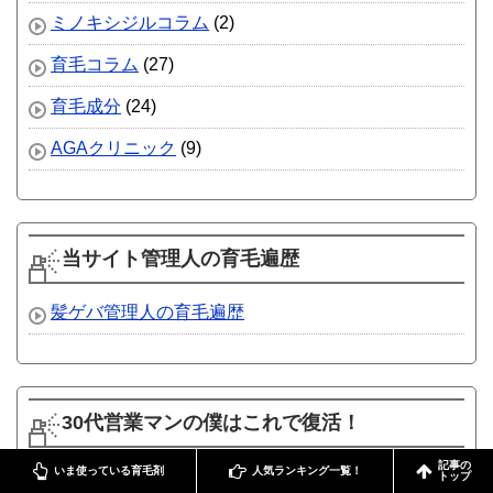
ミノキシジルコラム
(2)
育毛コラム
(27)
育毛成分
(24)
AGAクリニック
(9)
当サイト管理人の育毛遍歴
髪ゲバ管理人の育毛遍歴
30代営業マンの僕はこれで復活！
記事の
いま使っている育毛剤
人気ランキング一覧！
トップ