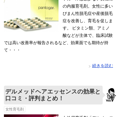
の内服育毛剤。女性に多い
びまん性脱毛症や産後脱毛
症を改善し、育毛を促しま
す。 ビタミン類、アミノ
酸などが主体で、臨床試験
では高い改善率が報告されるなど、効果面でも期待が持
て・・・
続きを読む
デルメッドヘアエッセンスの効果と
口コミ・評判まとめ！
女性育毛剤