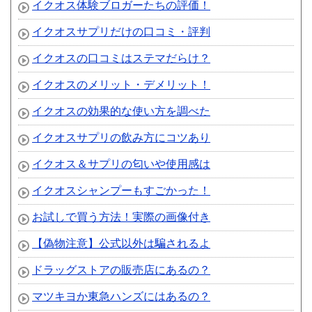
イクオス体験ブロガーたちの評価！
イクオスサプリだけの口コミ・評判
イクオスの口コミはステマだらけ？
イクオスのメリット・デメリット！
イクオスの効果的な使い方を調べた
イクオスサプリの飲み方にコツあり
イクオス＆サプリの匂いや使用感は
イクオスシャンプーもすごかった！
お試しで買う方法！実際の画像付き
【偽物注意】公式以外は騙されるよ
ドラッグストアの販売店にあるの？
マツキヨか東急ハンズにはあるの？