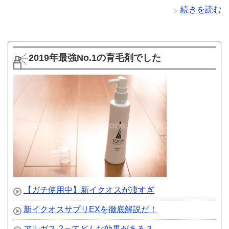
続きを読む
2019年最強No.1の育毛剤でした
【ガチ使用中】新イクオスが凄すぎ
新イクオスサプリEXを徹底解説だ！
アルガス-2ってどんな効果がある？