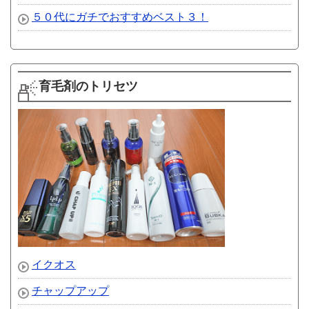
５０代にガチでおすすめベスト３！
育毛剤のトリセツ
イクオス
チャップアップ