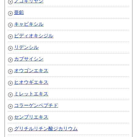
ノコギリヤシ
亜鉛
キャピキシル
ピディオキシジル
リデンシル
カプサイシン
オウゴンエキス
ヒオウギエキス
ミレットエキス
コラーゲンペプチド
センブリエキス
グリチルリチン酸ジカリウム