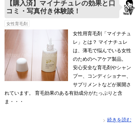
【購入済】マイナチュレの効果と口
コミ・写真付き体験談！
女性育毛剤
女性用育毛剤「マイナチュ
レ」とは？ マイナチュレ
は、薄毛で悩んでいる女性
のためのヘアケア製品。
安心安全な育毛剤やシャン
プー、コンディショナー、
サプリメントなどが展開さ
れています。 育毛効果のある有効成分がたっぷりと含
ま・・・
続きを読む