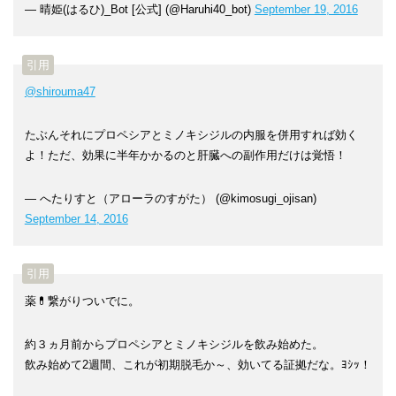
— 晴姫(はるひ)_Bot [公式] (@Haruhi40_bot)
September 19, 2016
@shirouma47
たぶんそれにプロペシアとミノキシジルの内服を併用すれば効く
よ！ただ、効果に半年かかるのと肝臓への副作用だけは覚悟！
— へたりすと（アローラのすがた） (@kimosugi_ojisan)
September 14, 2016
薬💊繋がりついでに。
約３ヵ月前からプロペシアとミノキシジルを飲み始めた。
飲み始めて2週間、これが初期脱毛か～、効いてる証拠だな。ﾖｼｯ！