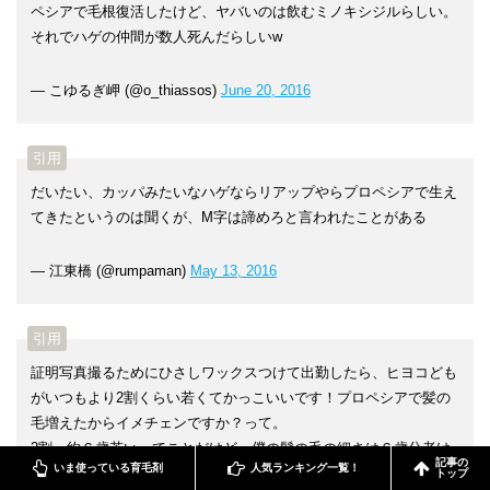
ペシアで毛根復活したけど、ヤバいのは飲むミノキシジルらしい。
それでハゲの仲間が数人死んだらしいw
— こゆるぎ岬 (@o_thiassos)
June 20, 2016
だいたい、カッパみたいなハゲならリアップやらプロペシアで生え
てきたというのは聞くが、M字は諦めろと言われたことがある
— 江東橋 (@rumpaman)
May 13, 2016
証明写真撮るためにひさしワックスつけて出勤したら、ヒヨコども
がいつもより2割くらい若くてかっこいいです！プロペシアで髪の
毛増えたからイメチェンですか？って。
2割＝約６歳若いってことだけど、僕の髪の毛の細さは６歳分老け
記事の
いま使っている育毛剤
人気ランキング一覧！
て見える要素ってことか。。
トップ