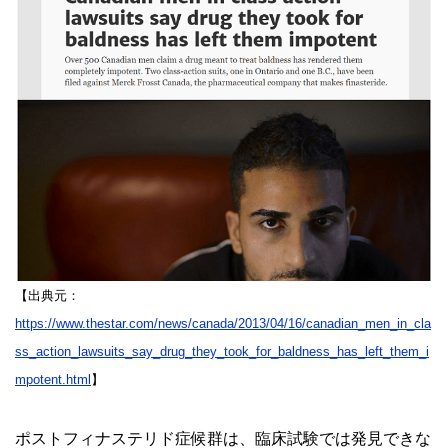
【出典元：
https://www.thestar.com/news/canada/2013/04/16/canadian_men_in_cla
ss_action_lawsuits_say_drug_they_took_for_baldness_has_left_them_i
mpotent.html
】
ポストフィナステリド症候群は、臨床試験では発見できな