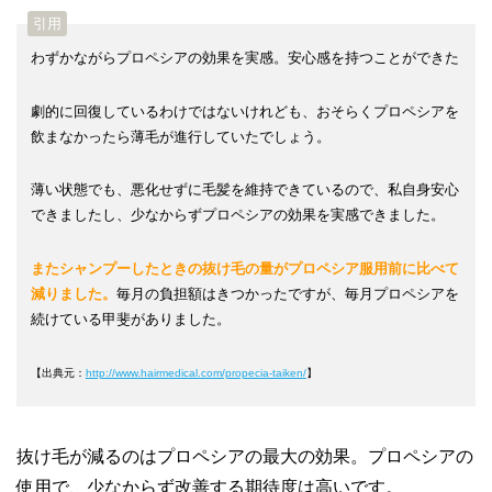
わずかながらプロペシアの効果を実感。安心感を持つことができた
劇的に回復しているわけではないけれども、おそらくプロペシアを
飲まなかったら薄毛が進行していたでしょう。
薄い状態でも、悪化せずに毛髪を維持できているので、私自身安心
できましたし、少なからずプロペシアの効果を実感できました。
またシャンプーしたときの抜け毛の量がプロペシア服用前に比べて
減りました。
毎月の負担額はきつかったですが、毎月プロペシアを
続けている甲斐がありました。
【出典元：
http://www.hairmedical.com/propecia-taiken/
】
抜け毛が減るのはプロペシアの最大の効果。プロペシアの
使用で、少なからず改善する期待度は高いです。