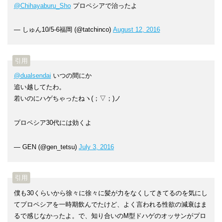
@Chihayaburu_Sho
プロペシアで治ったよ
— しゅん10/5-6福岡 (@tatchinco)
August 12, 2016
@dualsendai
いつの間にか
追い越してたわ。
若いのにハゲちゃったねヽ(；▽；)ノ
プロペシア30代には効くよ
— GEN (@gen_tetsu)
July 3, 2016
僕も30くらいから徐々に徐々に髪が力をなくしてきてるのを気にし
てプロペシアを一時期飲んでたけど、よく言われる性欲の減衰はま
るで感じなかったよ。で、知り合いのM型ドハゲのオッサンがプロ