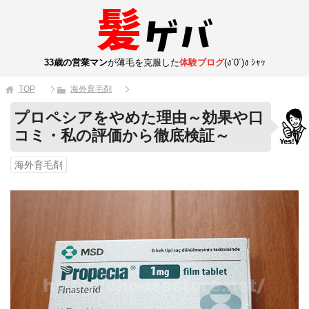
33歳の営業マン
が薄毛を克服した
体験ブログ
(ง`0´)ง ｼｬｯ
TOP
海外育毛剤
プロペシアをやめた理由～効果や口
コミ・私の評価から徹底検証～
海外育毛剤