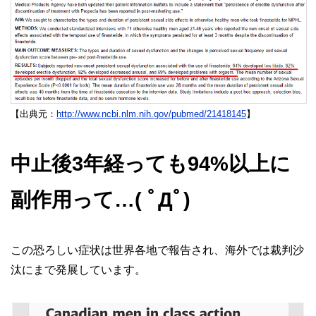
【出典元：
http://www.ncbi.nlm.nih.gov/pubmed/21418145
】
中止後3年経っても94%以上に
副作用って…( ﾟДﾟ)
この恐ろしい症状は世界各地で報告され、海外では裁判沙
汰にまで発展しています。