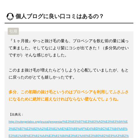
個人ブログに良い口コミはあるの？
『１ヶ月後』やっと抜け毛の量も、プロペシアを飲む前の量に減っ
て来ました。そしてなにより髪にコシが出てきた！（多分気のせい
ですが）そんな感じがしました。
このまま抜け毛が増えたらどうしようと心配していましたが、もと
に戻ったのがとても嬉しかったです。
多分、この初期の抜け毛というのはプロペシアを利用してふさふさ
になるために絶対に超えなければならない壁なんでしょうね。
【出典元：
http://nukegelabo.org/jouzai/propesia/%E3%83%97%E3%83%AD%E3%83%9A%E
3%82%B7%E3%82%A2%E3%81%AE%E5%89%AF%E4%BD%9C%E7%94%A8%
E3%81%AB%E3%81%A4%E3%81%84%E3%81%A6%E3%80%82%E9%A3%B2%