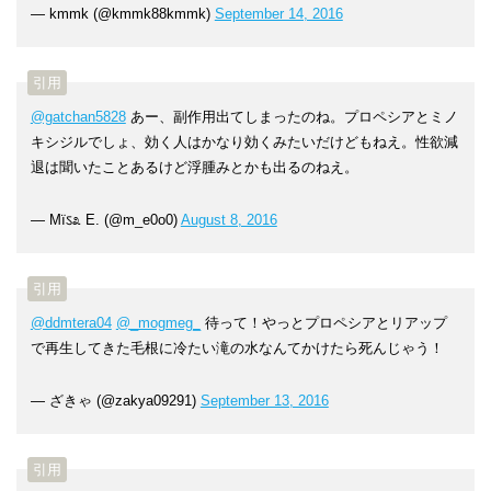
— kmmk (@kmmk88kmmk)
September 14, 2016
@gatchan5828
あー、副作用出てしまったのね。プロペシアとミノ
キシジルでしょ、効く人はかなり効くみたいだけどもねえ。性欲減
退は聞いたことあるけど浮腫みとかも出るのねえ。
— Mïऽ೩ E. (@m_e0o0)
August 8, 2016
@ddmtera04
@_mogmeg_
待って！やっとプロペシアとリアップ
で再生してきた毛根に冷たい滝の水なんてかけたら死んじゃう！
— ざきゃ (@zakya09291)
September 13, 2016