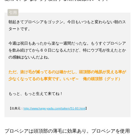
朝起きてプロペシアをゴックン。今日もいつもと変わらない朝のス
タートです。
今週は祝日もあったから楽な一週間だったな。もうすぐプロペシア
を飲み続けてから６０日になるんだけど、特にウブ毛が生えたとか
の感触はないんだよね。
ただ、抜け毛が減ってるのは確かだし、頭頂部の地肌が見える率が
少なくなってるのも事実です。いいぞ～ 俺の頭頂部（グッド）
もっと、もっと生えて来てね！
【出典元：
http://www.hage-yada.com/taiken/51-60.html
】
プロペシアは頭頂部の薄毛に効果あり。プロペシアを使用