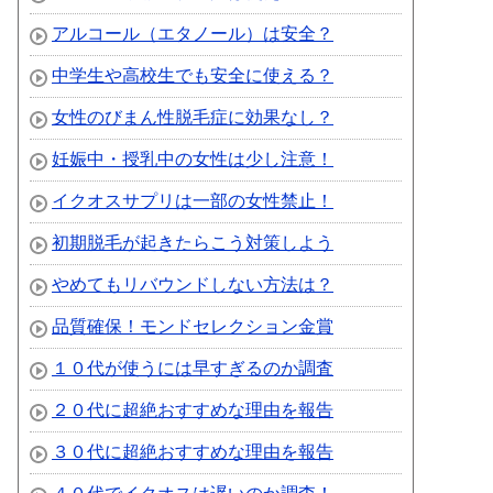
アルコール（エタノール）は安全？
中学生や高校生でも安全に使える？
女性のびまん性脱毛症に効果なし？
妊娠中・授乳中の女性は少し注意！
イクオスサプリは一部の女性禁止！
初期脱毛が起きたらこう対策しよう
やめてもリバウンドしない方法は？
品質確保！モンドセレクション金賞
１０代が使うには早すぎるのか調査
２０代に超絶おすすめな理由を報告
３０代に超絶おすすめな理由を報告