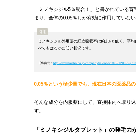
「ミノキシジル5％配合！」と書かれている育毛
まり、全体の0.05％しか有効に作用していな
ミノキシジル外用薬の経皮吸収率は約1％と低く、平均
べてもはるかに低い状況です。
【出典元：
http://www.taisho.co.jp/company/release/1999/120399-j.ht
0.05％という極少量でも、現在日本の医薬品
そんな成分を内服薬にして、直接体内へ取り込
す。
「ミノキシジルタブレット」の発毛力