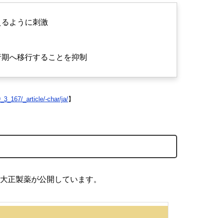
えるように刺激
行期へ移行することを抑制
9_3_167/_article/-char/ja/
】
大正製薬が公開しています。