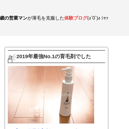
3歳の営業マン
が薄毛を克服した
体験ブログ
(ง`0´)ง ｼｬｯ
2019年最強No.1の育毛剤でした