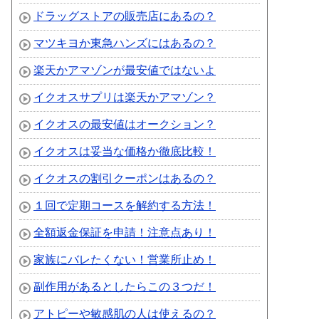
ドラッグストアの販売店にあるの？
マツキヨか東急ハンズにはあるの？
楽天かアマゾンが最安値ではないよ
イクオスサプリは楽天かアマゾン？
イクオスの最安値はオークション？
イクオスは妥当な価格か徹底比較！
イクオスの割引クーポンはあるの？
１回で定期コースを解約する方法！
全額返金保証を申請！注意点あり！
家族にバレたくない！営業所止め！
副作用があるとしたらこの３つだ！
アトピーや敏感肌の人は使えるの？