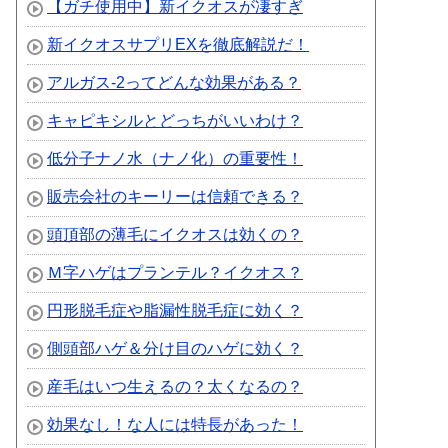
【ガチ使用中】新イクオスが凄すぎ
新イクオスサプリEXを徹底解説だ！
アルガス-2ってどんな効果がある？
キャピキシルとどっちがいいわけ？
低分子ナノ水（ナノ化）の重要性！
販売会社のキーリーは信頼できる？
頭頂部の薄毛にイクオスは効くの？
Ｍ字ハゲはプランテル？イクオス？
円形脱毛症や脂漏性脱毛症に効く？
側頭部ハゲ＆分け目のハゲに効く？
産毛はいつ生えるの？太くなるの？
効果なし！な人には特長があった！