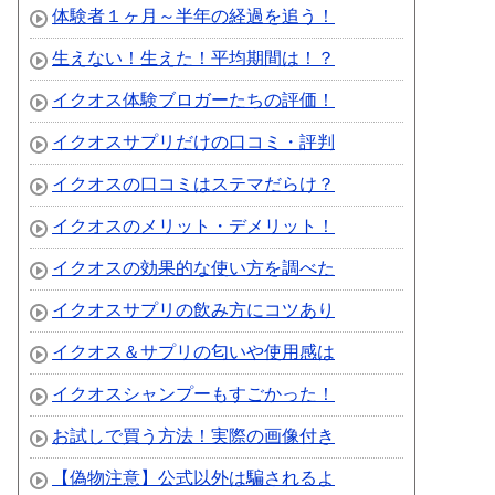
体験者１ヶ月～半年の経過を追う！
生えない！生えた！平均期間は！？
イクオス体験ブロガーたちの評価！
イクオスサプリだけの口コミ・評判
イクオスの口コミはステマだらけ？
イクオスのメリット・デメリット！
イクオスの効果的な使い方を調べた
イクオスサプリの飲み方にコツあり
イクオス＆サプリの匂いや使用感は
イクオスシャンプーもすごかった！
お試しで買う方法！実際の画像付き
【偽物注意】公式以外は騙されるよ