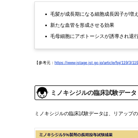
毛髪が成長期になる細胞成長因子が増
新たな血管を形成させる効果
毛母細胞にアポトーシスが誘導され退
【参考元：
https://www.jstage.jst.go.jp/article/fpj/119/3/11
ミノキシジルの臨床試験データ
ミノキシジルの臨床試験データは、リアップの