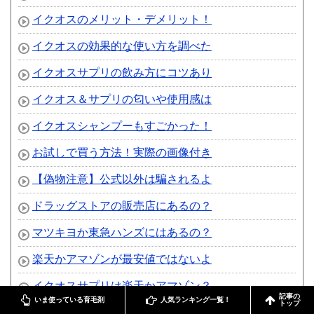
イクオスのメリット・デメリット！
イクオスの効果的な使い方を調べた
イクオスサプリの飲み方にコツあり
イクオス＆サプリの匂いや使用感は
イクオスシャンプーもすごかった！
お試しで買う方法！実際の画像付き
【偽物注意】公式以外は騙されるよ
ドラッグストアの販売店にあるの？
マツキヨか東急ハンズにはあるの？
楽天かアマゾンが最安値ではないよ
イクオスサプリは楽天かアマゾン？
記事の
いま使っている育毛剤
人気ランキング一覧！
トップ
イクオスの最安値はオークション？