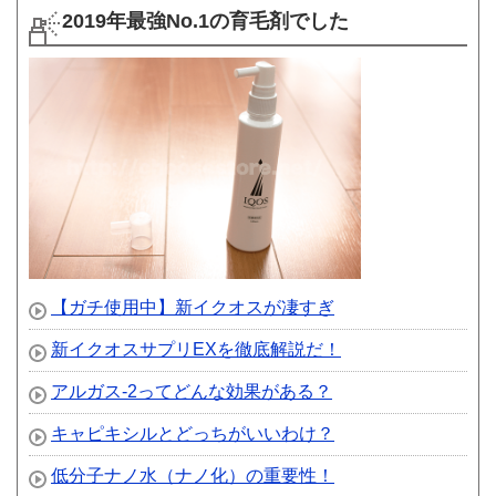
2019年最強No.1の育毛剤でした
【ガチ使用中】新イクオスが凄すぎ
新イクオスサプリEXを徹底解説だ！
アルガス-2ってどんな効果がある？
キャピキシルとどっちがいいわけ？
低分子ナノ水（ナノ化）の重要性！