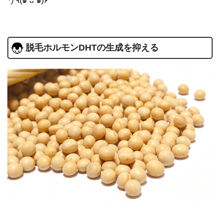
う٩(๑❛ᴗ❛๑)۶
脱毛ホルモンDHTの生成を抑える