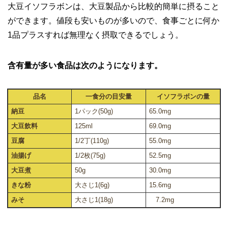
大豆イソフラボンは、大豆製品から比較的簡単に摂ること
ができます。値段も安いものが多いので、食事ごとに何か
1品プラスすれば無理なく摂取できるでしょう。
含有量が多い食品は次のようになります。
品名
一食分の目安量
イソフラボンの量
納豆
1パック(50g)
65.0mg
大豆飲料
125ml
69.0mg
豆腐
1/2丁(110g)
55.0mg
油揚げ
1/2枚(75g)
52.5mg
大豆煮
50g
30.0mg
きな粉
大さじ1(6g)
15.6mg
みそ
大さじ1(18g)
7.2mg