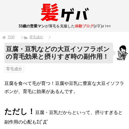
33歳の営業マン
が薄毛を克服した
体験ブログ
(ง`0´)ง ｼｬｯ
TOP
育毛成分
豆腐・豆乳などの大豆イソフラボン
の育毛効果と摂りすぎ時の副作用！
育毛成分
豆腐を食べて毛が育つ！豆腐や豆乳に豊富な大豆イソフラ
ボンが、育毛に効果があるんです。
ただし！
豆腐・豆乳だからといって、摂りすぎると
副作用の心配もΣ(ﾟДﾟ