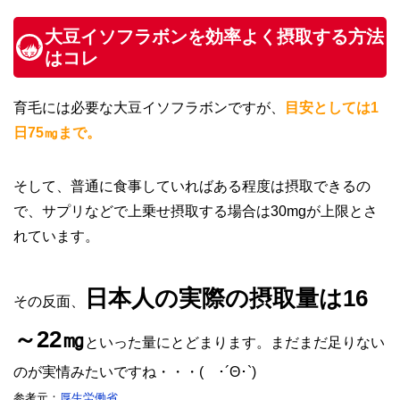
大豆イソフラボンを効率よく摂取する方法
はコレ
育毛には必要な大豆イソフラボンですが、
目安としては1
日75㎎まで。
そして、普通に食事していればある程度は摂取できるの
で、サプリなどで上乗せ摂取する場合は30mgが上限とさ
れています。
日本人の実際の摂取量は16
その反面、
～22㎎
といった量にとどまります。まだまだ足りない
のが実情みたいですね・・・( ･´Θ･`)
参考元：
厚生労働省