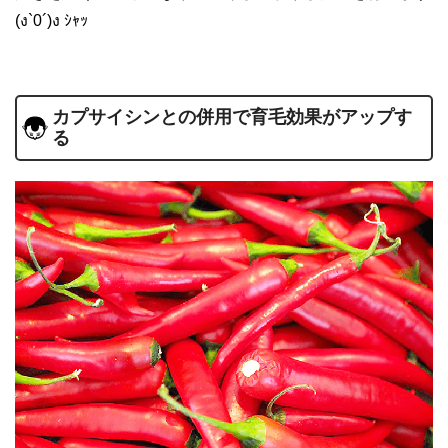
(ง`0´)ง ｼｬｯ
カプサイシンとの併用で育毛効果がアップす
る