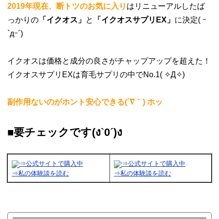
2019年現在、断トツのお気に入り
はリニューアルしたば
っかりの
「イクオス」
と
「イクオスサプリEX」
に決定( ｰ
`дｰ´)
イクオスは価格と成分の良さがチャップアップを超えた！
イクオスサプリEXは育毛サプリの中でNo.1( ✧Д✧)
副作用ないのがホント安心できる(´∇｀) ホッ
■要チェックです(ง`0´)ง
⇒公式サイトで購入中
⇒公式サイトで購入中
⇒私の体験談を読む
⇒私の体験談を読む