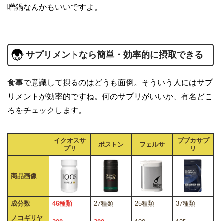
噌鍋なんかもいいですよ。
サプリメントなら簡単・効率的に摂取できる
食事で意識して摂るのはどうも面倒。そういう人にはサプ
リメントが効率的ですね。何のサプリがいいか、有名どこ
ろをチェックします。
イクオスサ
ブブカサプ
ボストン
フェルサ
プリ
リ
商品画像
成分数
46種類
27種類
25種類
37種類
ノコギリヤ