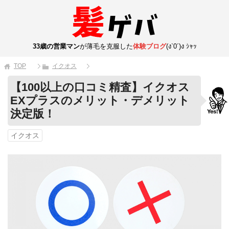
33歳の営業マン
が薄毛を克服した
体験ブログ
(ง`0´)ง ｼｬｯ
TOP
イクオス
【100以上の口コミ精査】イクオス
EXプラスのメリット・デメリット
決定版！
イクオス