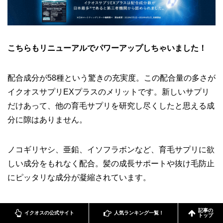
こちらもリニューアルでパワーアップしちゃいました！
配合成分が58種という驚きの充実度。この配合量の多さが
イクオスサプリEXプラスのメリットです。新しいサプリ
だけあって、他の育毛サプリを研究し尽くしたと思える成
分に隙はありません。
ノコギリヤシ、亜鉛、イソフラボンなど、育毛サプリに欲
しい成分をもれなく配合。髪の成長サポートや抜け毛防止
にピッタリな成分が凝縮されています。
主要成分配合量公開でこちら
記事の
さらに、
イクオスの公式サイト
人気ランキング一覧！
トップ