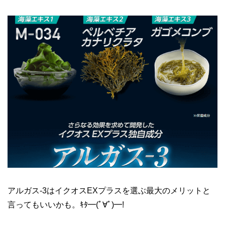
アルガス-3はイクオスEXプラスを選ぶ最大のメリットと
言ってもいいかも。ｷﾀ━(ﾟ∀ﾟ)━!